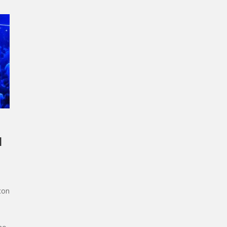
N
con