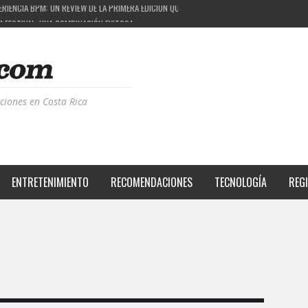
M FESTIVAL: UNA COMBINACIÓN EXITOSA
 EL PROYECTO QUE ESTÁ TRANSFORMANDO LA CALIDAD DE VIDA DEL TRANSEÚNTE TICO CON
S DE LA MÚSICA ELECTRÓNICA: BBC RADIOPHONIC WORKSHOP
ciones en Costa Rica
ENTRETENIMIENTO
RECOMENDACIONES
TECNOLOGÍA
REG