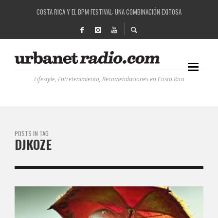
COSTA RICA Y EL BPM FESTIVAL: UNA COMBINACIÓN EXITOSA
RUTAS NATURBANAS: EL PROYECTO QUE ESTÁ TRANSFORMANDO LA CALIDAD DE VIDA 
LA HISTORIA DETRÁS DE LA MÚSICA ELECTRÓNICA: BBC RADIOPHONIC WORKSHOP
RECORDANDO LA EXPERIENCIA BPM: UN REVIEW DE LA PRIMERA EDICIÓN QUE TRAJO EL
Lifestyle, Entretenimiento, Recomendaciones en Costa Rica
POSTS IN TAG
DJKOZE