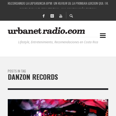
RECORDANDO LA EXPERIENCIA BPM: UN REVIEW DE LA PRIMERA EDICIÓN QUE TRAJO EL
COSTA RICA Y EL BPM FESTIVAL: UNA COMBINACIÓN EXITOSA
RUTAS NATURBANAS: EL PROYECTO QUE ESTÁ TRANSFORMANDO LA CALIDAD DE VIDA 
LA HISTORIA DETRÁS DE LA MÚSICA ELECTRÓNICA: BBC RADIOPHONIC WORKSHOP
Lifestyle, Entretenimiento, Recomendaciones en Costa Rica
POSTS IN TAG
DANZON RECORDS