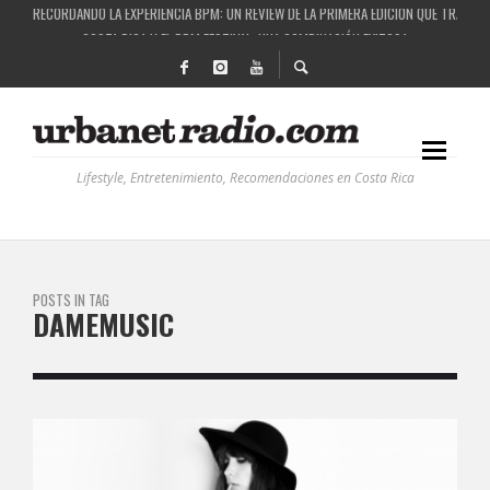
RECORDANDO LA EXPERIENCIA BPM: UN REVIEW DE LA PRIMERA EDICIÓN QUE TRAJO EL
COSTA RICA Y EL BPM FESTIVAL: UNA COMBINACIÓN EXITOSA
RUTAS NATURBANAS: EL PROYECTO QUE ESTÁ TRANSFORMANDO LA CALIDAD DE VIDA 
LA HISTORIA DETRÁS DE LA MÚSICA ELECTRÓNICA: BBC RADIOPHONIC WORKSHOP
Lifestyle, Entretenimiento, Recomendaciones en Costa Rica
POSTS IN TAG
DAMEMUSIC