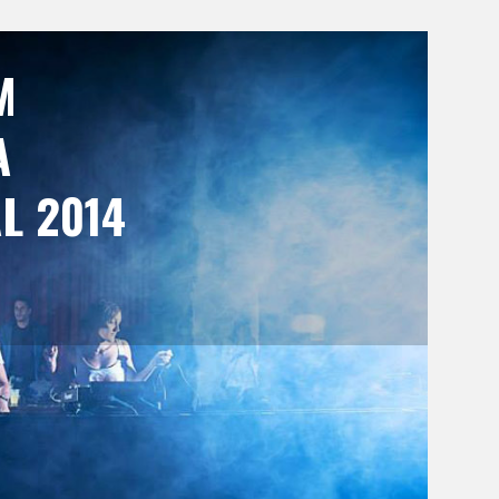
M
A
L 2014