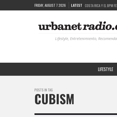
FRIDAY, AUGUST 7 2026
LATEST
COSTA RICA Y EL BPM F
RUTAS NATURBANAS: EL 
LA HISTORIA DETRÁS DE
RECORDANDO LA EXPERIEN
Lifestyle, Entretenimiento, Recomenda
LIFESTYLE
POSTS IN TAG
CUBISM