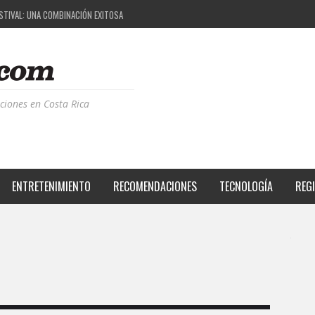
ESTIVAL: UNA COMBINACIÓN EXITOSA
PROYECTO QUE ESTÁ TRANSFORMANDO LA CALIDAD DE VIDA DEL TRANSEÚNTE TICO CON MO
 LA MÚSICA ELECTRÓNICA: BBC RADIOPHONIC WORKSHOP
CIA BPM: UN REVIEW DE LA PRIMERA EDICIÓN QUE TRAJO EL TALENTO DE MÁS DE 100 DJS A
ciones en Costa Rica
ENTRETENIMIENTO
RECOMENDACIONES
TECNOLOGÍA
REG