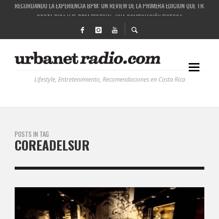
RECORDANDO LA EXPERIENCIA BPM: UN REVIEW DE LA PRIMERA EDICIÓN QUE TRAJO EL
COSTA RICA Y EL BPM FESTIVAL: UNA COMBINACIÓN EXITOSA
RUTAS NATURBANAS: EL PROYECTO QUE ESTÁ TRANSFORMANDO LA CALIDAD DE VIDA 
LA HISTORIA DETRÁS DE LA MÚSICA ELECTRÓNICA: BBC RADIOPHONIC WORKSHOP
Lifestyle, Entretenimiento, Recomendaciones en Costa Rica
POSTS IN TAG
COREADELSUR