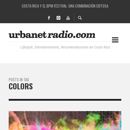
COSTA RICA Y EL BPM FESTIVAL: UNA COMBINACIÓN EXITOSA
RUTAS NATURBANAS: EL PROYECTO QUE ESTÁ TRANSFORMANDO LA CALIDAD DE VIDA 
LA HISTORIA DETRÁS DE LA MÚSICA ELECTRÓNICA: BBC RADIOPHONIC WORKSHOP
RECORDANDO LA EXPERIENCIA BPM: UN REVIEW DE LA PRIMERA EDICIÓN QUE TRAJO EL
Lifestyle, Entretenimiento, Recomendaciones en Costa Rica
POSTS IN TAG
COLORS