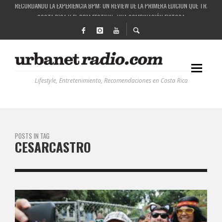
RECORDANDO LA EXPERIENCIA BPM: UN REVIEW DE LA PRIMERA EDICIÓN QUE TRAJO EL
COSTA RICA Y EL BPM FESTIVAL: UNA COMBINACIÓN EXITOSA
RUTAS NATURBANAS: EL PROYECTO QUE ESTÁ TRANSFORMANDO LA CALIDAD DE VIDA 
LA HISTORIA DETRÁS DE LA MÚSICA ELECTRÓNICA: BBC RADIOPHONIC WORKSHOP
Lifestyle, Entretenimiento, Recomendaciones en Costa Rica
POSTS IN TAG
CESARCASTRO