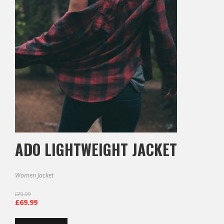
ADO LIGHTWEIGHT JACKET
Women Jacket
£
79.99
£
69.99