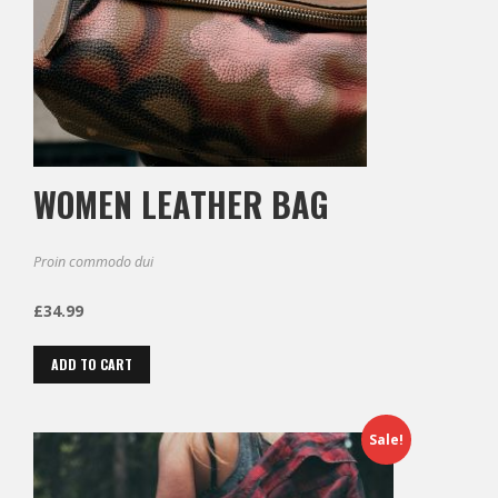
WOMEN LEATHER BAG
Proin commodo dui
£
34.99
ADD TO CART
Sale!