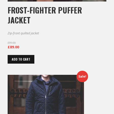
FROST-FIGHTER PUFFER
JACKET
Zip-front quilted jacket
£
99.00
£
89.00
ADD TO CART
Sale!