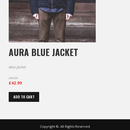
AURA BLUE JACKET
Men Jacket
£
49.00
£
42.99
ADD TO CART
Copyright ©, All Rights Reserved