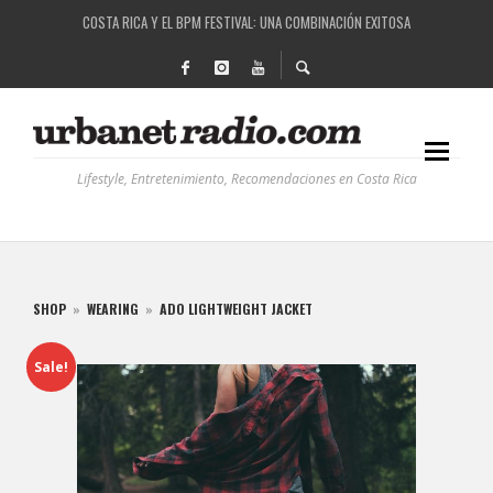
COSTA RICA Y EL BPM FESTIVAL: UNA COMBINACIÓN EXITOSA
RUTAS NATURBANAS: EL PROYECTO QUE ESTÁ TRANSFORMANDO LA CALIDAD DE VIDA 
LA HISTORIA DETRÁS DE LA MÚSICA ELECTRÓNICA: BBC RADIOPHONIC WORKSHOP
RECORDANDO LA EXPERIENCIA BPM: UN REVIEW DE LA PRIMERA EDICIÓN QUE TRAJO EL
Lifestyle, Entretenimiento, Recomendaciones en Costa Rica
SHOP
»
WEARING
»
ADO LIGHTWEIGHT JACKET
Sale!