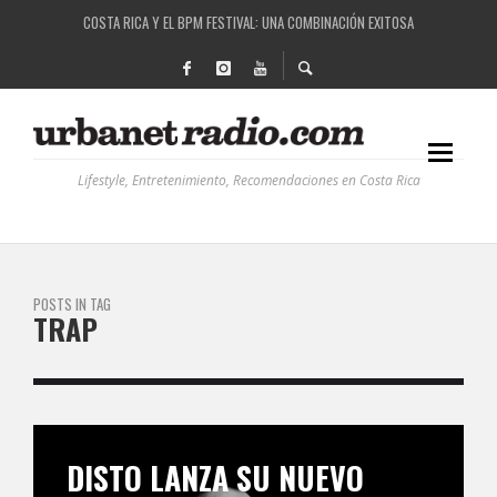
COSTA RICA Y EL BPM FESTIVAL: UNA COMBINACIÓN EXITOSA
RUTAS NATURBANAS: EL PROYECTO QUE ESTÁ TRANSFORMANDO LA CALIDAD DE VIDA 
LA HISTORIA DETRÁS DE LA MÚSICA ELECTRÓNICA: BBC RADIOPHONIC WORKSHOP
RECORDANDO LA EXPERIENCIA BPM: UN REVIEW DE LA PRIMERA EDICIÓN QUE TRAJO EL
Lifestyle, Entretenimiento, Recomendaciones en Costa Rica
POSTS IN TAG
TRAP
DISTO LANZA SU NUEVO