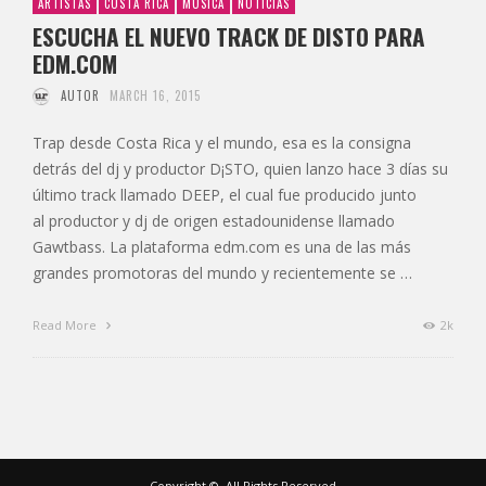
ARTISTAS
COSTA RICA
MÚSICA
NOTICIAS
ESCUCHA EL NUEVO TRACK DE DISTO PARA
EDM.COM
AUTOR
MARCH 16, 2015
Trap desde Costa Rica y el mundo, esa es la consigna
detrás del dj y productor D¡STO, quien lanzo hace 3 días su
último track llamado DEEP, el cual fue producido junto
al productor y dj de origen estadounidense llamado
Gawtbass. La plataforma edm.com es una de las más
grandes promotoras del mundo y recientemente se …
Read More
2k
Copyright ©, All Rights Reserved