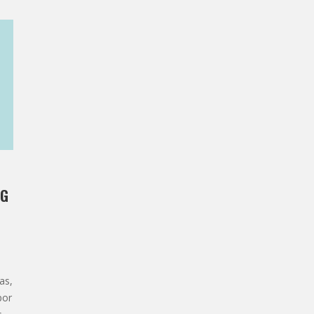
OG
as,
por