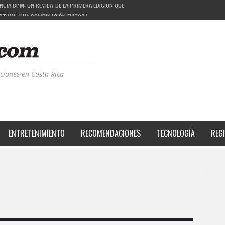
ESTIVAL: UNA COMBINACIÓN EXITOSA
PROYECTO QUE ESTÁ TRANSFORMANDO LA CALIDAD DE VIDA DEL TRANSEÚNTE TICO CON MO
 LA MÚSICA ELECTRÓNICA: BBC RADIOPHONIC WORKSHOP
ciones en Costa Rica
ENTRETENIMIENTO
RECOMENDACIONES
TECNOLOGÍA
REG