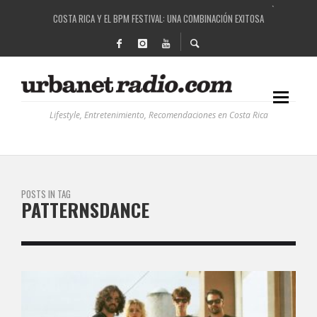
COSTA RICA Y EL BPM FESTIVAL: UNA COMBINACIÓN EXITOSA
RUTAS NATURBANAS: EL PROYECTO QUE ESTÁ TRANSFORMANDO LA CALIDAD DE VIDA 
LA HISTORIA DETRÁS DE LA MÚSICA ELECTRÓNICA: BBC RADIOPHONIC WORKSHOP
Lifestyle, Entretenimiento, Recomendaciones en Costa Rica
POSTS IN TAG
PATTERNSDANCE