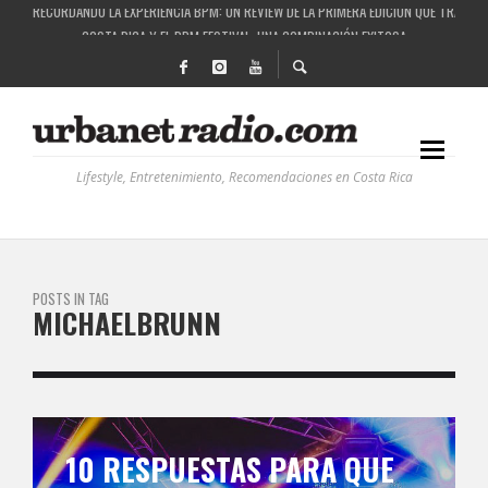
COSTA RICA Y EL BPM FESTIVAL: UNA COMBINACIÓN EXITOSA
RUTAS NATURBANAS: EL PROYECTO QUE ESTÁ TRANSFORMANDO LA CALIDAD DE VIDA 
LA HISTORIA DETRÁS DE LA MÚSICA ELECTRÓNICA: BBC RADIOPHONIC WORKSHOP
Lifestyle, Entretenimiento, Recomendaciones en Costa Rica
POSTS IN TAG
MICHAELBRUNN
10 RESPUESTAS PARA QUE