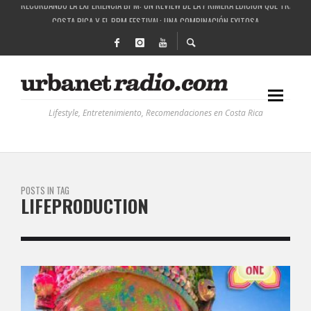
COSTA RICA Y EL BPM FESTIVAL: UNA COMBINACIÓN EXITOSA
RUTAS NATURBANAS: EL PROYECTO QUE ESTÁ TRANSFORMANDO LA CALIDAD DE VIDA 
LA HISTORIA DETRÁS DE LA MÚSICA ELECTRÓNICA: BBC RADIOPHONIC WORKSHOP
Lifestyle, Entretenimiento, Recomendaciones en Costa Rica
POSTS IN TAG
LIFEPRODUCTION