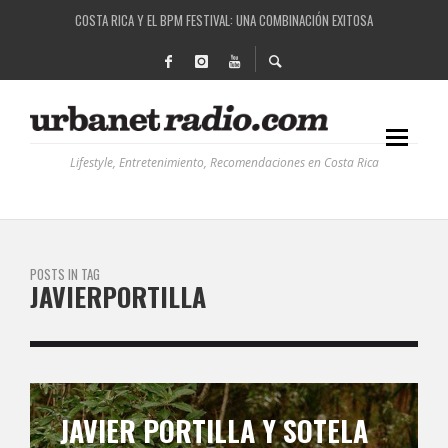
COSTA RICA Y EL BPM FESTIVAL: UNA COMBINACIÓN EXITOSA
RUTAS NATURBANAS: EL PROYECTO QUE ESTÁ TRANSFORMANDO LA CALIDAD DE VIDA 
LA HISTORIA DETRÁS DE LA MÚSICA ELECTRÓNICA: BBC RADIOPHONIC WORKSHOP
RECORDANDO LA EXPERIENCIA BPM: UN REVIEW DE LA PRIMERA EDICIÓN QUE TRAJO EL
Lifestyle, Entretenimiento, Recomendaciones en Costa Rica
POSTS IN TAG
JAVIERPORTILLA
JAVIER PORTILLA Y SOTELA