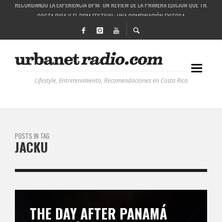
COSTA RICA Y EL BPM FESTIVAL: UNA COMBINACIÓN EXITOSA
RUTAS NATURBANAS: EL PROYECTO QUE ESTÁ TRANSFORMANDO LA CALIDAD DE VIDA 
LA HISTORIA DETRÁS DE LA MÚSICA ELECTRÓNICA: BBC RADIOPHONIC WORKSHOP
Lifestyle, Entretenimiento, Recomendaciones en Costa Rica
POSTS IN TAG
JACKU
THE DAY AFTER PANAMÁ