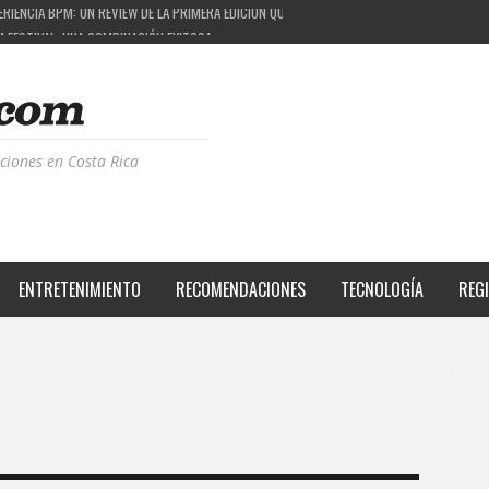
M FESTIVAL: UNA COMBINACIÓN EXITOSA
 EL PROYECTO QUE ESTÁ TRANSFORMANDO LA CALIDAD DE VIDA DEL TRANSEÚNTE TICO CON
S DE LA MÚSICA ELECTRÓNICA: BBC RADIOPHONIC WORKSHOP
ciones en Costa Rica
ENTRETENIMIENTO
RECOMENDACIONES
TECNOLOGÍA
REG