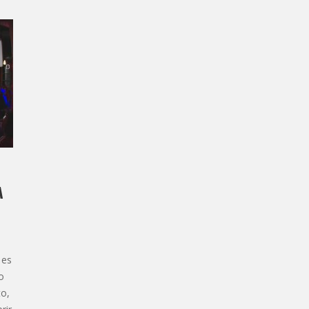
A
 es
o
to,