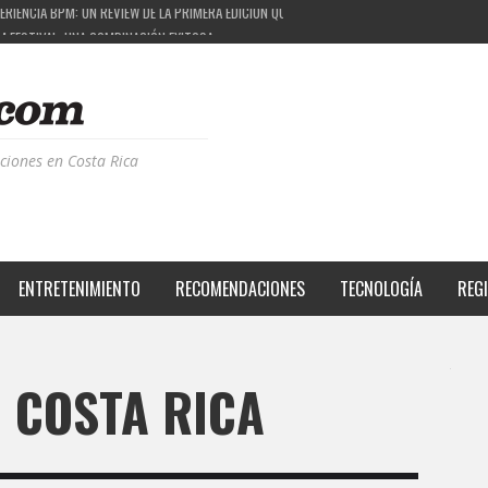
M FESTIVAL: UNA COMBINACIÓN EXITOSA
 EL PROYECTO QUE ESTÁ TRANSFORMANDO LA CALIDAD DE VIDA DEL TRANSEÚNTE TICO CON
S DE LA MÚSICA ELECTRÓNICA: BBC RADIOPHONIC WORKSHOP
ciones en Costa Rica
ENTRETENIMIENTO
RECOMENDACIONES
TECNOLOGÍA
REG
 COSTA RICA