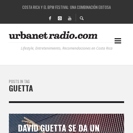
COSTA RICA Y EL BPM FESTIVAL: UNA COMBINACIÓN EXITOSA
RUTAS NATURBANAS: EL PROYECTO QUE ESTÁ TRANSFORMANDO LA CALIDAD DE VIDA 
LA HISTORIA DETRÁS DE LA MÚSICA ELECTRÓNICA: BBC RADIOPHONIC WORKSHOP
RECORDANDO LA EXPERIENCIA BPM: UN REVIEW DE LA PRIMERA EDICIÓN QUE TRAJO EL
Lifestyle, Entretenimiento, Recomendaciones en Costa Rica
POSTS IN TAG
GUETTA
DAVID GUETTA SE DA UN