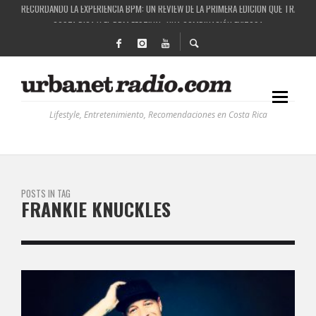
RECORDANDO LA EXPERIENCIA BPM: UN REVIEW DE LA PRIMERA EDICIÓN QUE TRAJO EL
COSTA RICA Y EL BPM FESTIVAL: UNA COMBINACIÓN EXITOSA
RUTAS NATURBANAS: EL PROYECTO QUE ESTÁ TRANSFORMANDO LA CALIDAD DE VIDA 
LA HISTORIA DETRÁS DE LA MÚSICA ELECTRÓNICA: BBC RADIOPHONIC WORKSHOP
Lifestyle, Entretenimiento, Recomendaciones en Costa Rica
POSTS IN TAG
FRANKIE KNUCKLES