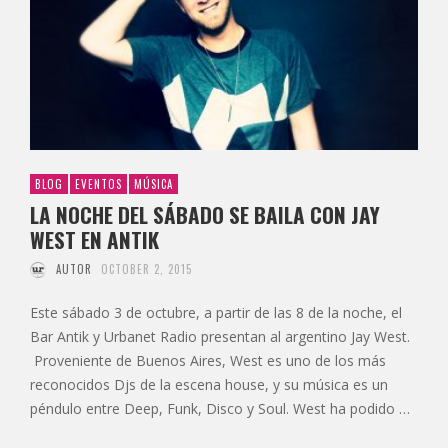
BLOG
EVENTOS
MÚSICA
LA NOCHE DEL SÁBADO SE BAILA CON JAY
WEST EN ANTIK
AUTOR
OCTOBER 2, 2015
Este sábado 3 de octubre, a partir de las 8 de la noche, el
Bar Antik y Urbanet Radio presentan al argentino Jay West.
Proveniente de Buenos Aires, West es uno de los más
reconocidos Djs de la escena house, y su música es un
péndulo entre Deep, Funk, Disco y Soul. West ha podido …