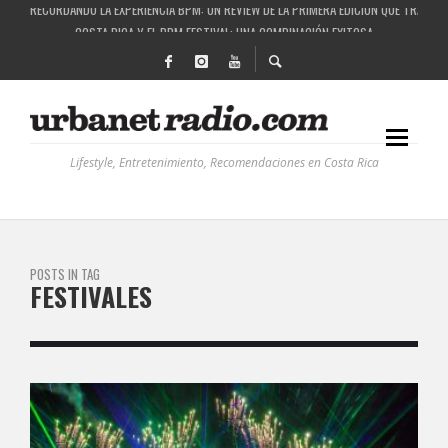
RECORDANDO LA EXPERIENCIA BPM: UN REVIEW DE LA PRIMERA EDICIÓN QUE TRAJO EL
COSTA RICA Y EL BPM FESTIVAL: UNA COMBINACIÓN EXITOSA
RUTAS NATURBANAS: EL PROYECTO QUE ESTÁ TRANSFORMANDO LA CALIDAD DE VIDA 
LA HISTORIA DETRÁS DE LA MÚSICA ELECTRÓNICA: BBC RADIOPHONIC WORKSHOP
Lifestyle, Entretenimiento, Recomendaciones en Costa Rica
POSTS IN TAG
FESTIVALES