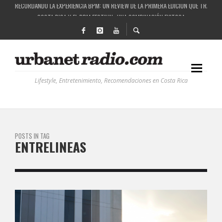
RECORDANDO LA EXPERIENCIA BPM: UN REVIEW DE LA PRIMERA EDICIÓN QUE TRAJO EL
COSTA RICA Y EL BPM FESTIVAL: UNA COMBINACIÓN EXITOSA
RUTAS NATURBANAS: EL PROYECTO QUE ESTÁ TRANSFORMANDO LA CALIDAD DE VIDA 
LA HISTORIA DETRÁS DE LA MÚSICA ELECTRÓNICA: BBC RADIOPHONIC WORKSHOP
Lifestyle, Entretenimiento, Recomendaciones en Costa Rica
POSTS IN TAG
ENTRELINEAS