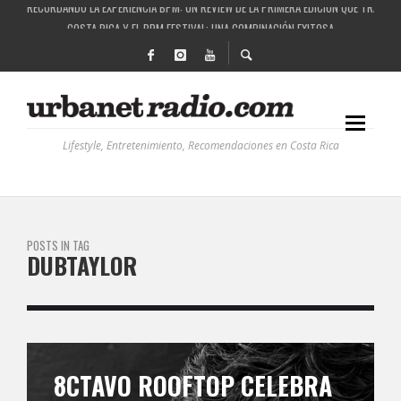
COSTA RICA Y EL BPM FESTIVAL: UNA COMBINACIÓN EXITOSA
RUTAS NATURBANAS: EL PROYECTO QUE ESTÁ TRANSFORMANDO LA CALIDAD DE VIDA 
LA HISTORIA DETRÁS DE LA MÚSICA ELECTRÓNICA: BBC RADIOPHONIC WORKSHOP
Lifestyle, Entretenimiento, Recomendaciones en Costa Rica
POSTS IN TAG
DUBTAYLOR
8CTAVO ROOFTOP CELEBRA