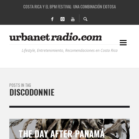
COSTA RICA Y EL BPM FESTIVAL: UNA COMBINACIÓN EXITOSA
RUTAS NATURBANAS: EL PROYECTO QUE ESTÁ TRANSFORMANDO LA CALIDAD DE VIDA 
LA HISTORIA DETRÁS DE LA MÚSICA ELECTRÓNICA: BBC RADIOPHONIC WORKSHOP
RECORDANDO LA EXPERIENCIA BPM: UN REVIEW DE LA PRIMERA EDICIÓN QUE TRAJO EL
Lifestyle, Entretenimiento, Recomendaciones en Costa Rica
POSTS IN TAG
DISCODONNIE
THE DAY AFTER PANAMÁ