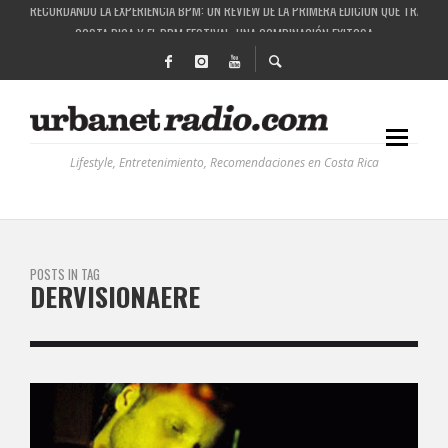
RECORDANDO LA EXPERIENCIA BPM: UN REVIEW DE LA PRIMERA EDICIÓN QUE TRAJO EL
COSTA RICA Y EL BPM FESTIVAL: UNA COMBINACIÓN EXITOSA
RUTAS NATURBANAS: EL PROYECTO QUE ESTÁ TRANSFORMANDO LA CALIDAD DE VIDA 
LA HISTORIA DETRÁS DE LA MÚSICA ELECTRÓNICA: BBC RADIOPHONIC WORKSHOP
Lifestyle, Entretenimiento, Recomendaciones en Costa Rica
POSTS IN TAG
DERVISIONAERE