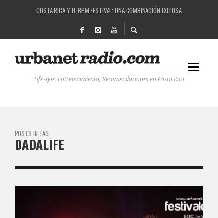
COSTA RICA Y EL BPM FESTIVAL: UNA COMBINACIÓN EXITOSA
RUTAS NATURBANAS: EL PROYECTO QUE ESTÁ TRANSFORMANDO LA CALIDAD DE VIDA 
LA HISTORIA DETRÁS DE LA MÚSICA ELECTRÓNICA: BBC RADIOPHONIC WORKSHOP
RECORDANDO LA EXPERIENCIA BPM: UN REVIEW DE LA PRIMERA EDICIÓN QUE TRAJO EL
Lifestyle, Entretenimiento, Recomendaciones en Costa Rica
POSTS IN TAG
DADALIFE