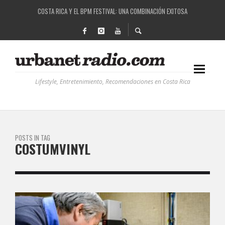
COSTA RICA Y EL BPM FESTIVAL: UNA COMBINACIÓN EXITOSA
RUTAS NATURBANAS: EL PROYECTO QUE ESTÁ TRANSFORMANDO LA CALIDAD DE VIDA 
LA HISTORIA DETRÁS DE LA MÚSICA ELECTRÓNICA: BBC RADIOPHONIC WORKSHOP
Lifestyle, Entretenimiento, Recomendaciones en Costa Rica
POSTS IN TAG
COSTUMVINYL