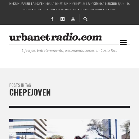
RECORDANDO LA EXPERIENCIA BPM: UN REVIEW DE LA PRIMERA EDICIÓN QUE TRAJO EL
COSTA RICA Y EL BPM FESTIVAL: UNA COMBINACIÓN EXITOSA
RUTAS NATURBANAS: EL PROYECTO QUE ESTÁ TRANSFORMANDO LA CALIDAD DE VIDA 
LA HISTORIA DETRÁS DE LA MÚSICA ELECTRÓNICA: BBC RADIOPHONIC WORKSHOP
Lifestyle, Entretenimiento, Recomendaciones en Costa Rica
POSTS IN TAG
CHEPEJOVEN