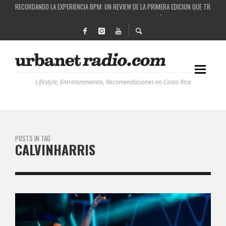
RECORDANDO LA EXPERIENCIA BPM: UN REVIEW DE LA PRIMERA EDICIÓN QUE TRAJO EL
COSTA RICA Y EL BPM FESTIVAL: UNA COMBINACIÓN EXITOSA
RUTAS NATURBANAS: EL PROYECTO QUE ESTÁ TRANSFORMANDO LA CALIDAD DE VIDA 
LA HISTORIA DETRÁS DE LA MÚSICA ELECTRÓNICA: BBC RADIOPHONIC WORKSHOP
Lifestyle, Entretenimiento, Recomendaciones en Costa Rica
POSTS IN TAG
CALVINHARRIS