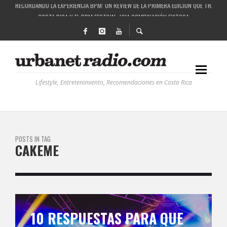
COSTA RICA Y EL BPM FESTIVAL: UNA COMBINACIÓN EXITOSA
RUTAS NATURBANAS: EL PROYECTO QUE ESTÁ TRANSFORMANDO LA CALIDAD DE VIDA 
LA HISTORIA DETRÁS DE LA MÚSICA ELECTRÓNICA: BBC RADIOPHONIC WORKSHOP
Lifestyle, Entretenimiento, Recomendaciones en Costa Rica
POSTS IN TAG
CAKEME
10 RESPUESTAS PARA QUE