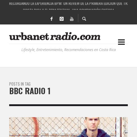
RECORDANDO LA EXPERIENCIA BPM: UN REVIEW DE LA PRIMERA EDICIÓN QUE TRAJO EL
COSTA RICA Y EL BPM FESTIVAL: UNA COMBINACIÓN EXITOSA
RUTAS NATURBANAS: EL PROYECTO QUE ESTÁ TRANSFORMANDO LA CALIDAD DE VIDA 
LA HISTORIA DETRÁS DE LA MÚSICA ELECTRÓNICA: BBC RADIOPHONIC WORKSHOP
Lifestyle, Entretenimiento, Recomendaciones en Costa Rica
POSTS IN TAG
BBC RADIO 1