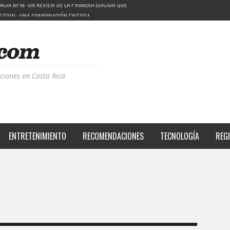
ESTIVAL: UNA COMBINACIÓN EXITOSA
PROYECTO QUE ESTÁ TRANSFORMANDO LA CALIDAD DE VIDA DEL TRANSEÚNTE TICO CON MO
 LA MÚSICA ELECTRÓNICA: BBC RADIOPHONIC WORKSHOP
CIA BPM: UN REVIEW DE LA PRIMERA EDICIÓN QUE TRAJO EL TALENTO DE MÁS DE 100 DJS A
ciones en Costa Rica
ENTRETENIMIENTO
RECOMENDACIONES
TECNOLOGÍA
REG