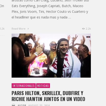
artistas como Carl Craig, Luciano, Seth Troxler btb
 On
Eats Everything, Joseph Capriati, Butch, Maceo
Plex, Joris Voorn, Tini, Hector Couto vs Cuartero y
el headliner que es nada mas y nada …
2.2k
Read More
2.2k
INTERNACIONALES
NOTICIAS
PARIS HILTON, SKRILLEX, DUBFIRE Y
RICHIE HAWTIN JUNTOS EN UN VIDEO
AUTOR
AUGUST 22, 2014