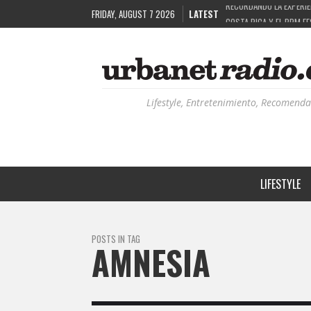
FRIDAY, AUGUST 7 2026
LATEST
COSTA RICA Y EL BPM F
RUTAS NATURBANAS: EL 
LA HISTORIA DETRÁS DE
RECORDANDO LA EXPERIEN
Lifestyle, Entretenimiento, Recomenda
LIFESTYLE
POSTS IN TAG
AMNESIA