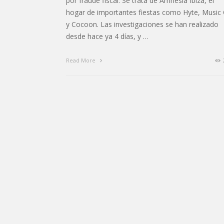
por fraude fiscal. Se trata de Amnesia Ibiza, el
hogar de importantes fiestas como Hyte, Music
y Cocoon. Las investigaciones se han realizado
desde hace ya 4 días, y …
Read More