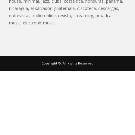
house, minimal, jazz, clubs, costa rica, honduras, panama,
nicaragua, el salvador, guatemala, discoteca, descargas,
entrevistas, radio online, revista, streaming, broadcast
music, electronic music.
Copyright ©, All Rights Reserved