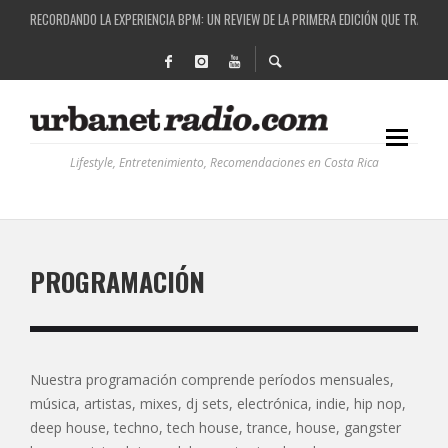
RECORDANDO LA EXPERIENCIA BPM: UN REVIEW DE LA PRIMERA EDICIÓN QUE TRAJO EL
COSTA RICA Y EL BPM FESTIVAL: UNA COMBINACIÓN EXITOSA
RUTAS NATURBANAS: EL PROYECTO QUE ESTÁ TRANSFORMANDO LA CALIDAD DE VIDA 
LA HISTORIA DETRÁS DE LA MÚSICA ELECTRÓNICA: BBC RADIOPHONIC WORKSHOP
Lifestyle, Entretenimiento, Recomendaciones en Costa Rica
PROGRAMACIÓN
Nuestra programación comprende períodos mensuales,
música, artistas, mixes, dj sets, electrónica, indie, hip nop,
deep house, techno, tech house, trance, house, gangster