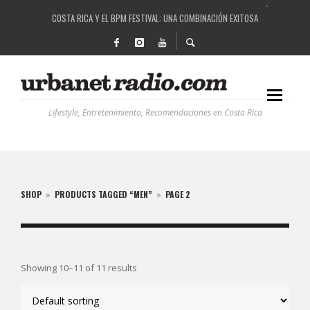
COSTA RICA Y EL BPM FESTIVAL: UNA COMBINACIÓN EXITOSA
RUTAS NATURBANAS: EL PROYECTO QUE ESTÁ TRANSFORMANDO LA CALIDAD DE VIDA 
LA HISTORIA DETRÁS DE LA MÚSICA ELECTRÓNICA: BBC RADIOPHONIC WORKSHOP
RECORDANDO LA EXPERIENCIA BPM: UN REVIEW DE LA PRIMERA EDICIÓN QUE TRAJO EL
Lifestyle, Entretenimiento, Recomendaciones en Costa Rica
SHOP
»
PRODUCTS TAGGED “MEN”
»
PAGE 2
Showing 10–11 of 11 results