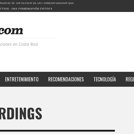
ESTIVAL: UNA COMBINACIÓN EXITOSA
PROYECTO QUE ESTÁ TRANSFORMANDO LA CALIDAD DE VIDA DEL TRANSEÚNTE TICO CON MO
 LA MÚSICA ELECTRÓNICA: BBC RADIOPHONIC WORKSHOP
ciones en Costa Rica
ENTRETENIMIENTO
RECOMENDACIONES
TECNOLOGÍA
REG
RDINGS