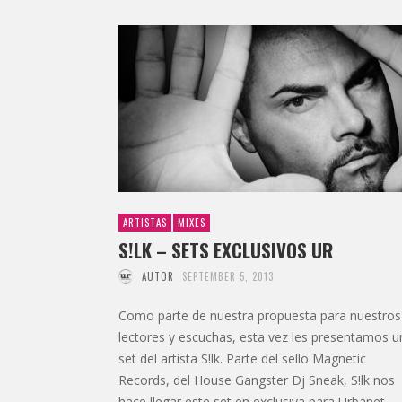
ARTISTAS
MIXES
S!LK – SETS EXCLUSIVOS UR
AUTOR
SEPTEMBER 5, 2013
Como parte de nuestra propuesta para nuestros
lectores y escuchas, esta vez les presentamos u
set del artista S!lk. Parte del sello Magnetic
Records, del House Gangster Dj Sneak, S!lk nos
hace llegar este set en exclusiva para Urbanet