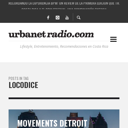
COSTA RICA Y EL BPM FESTIVAL: UNA COMBINACIÓN EXITOSA
RUTAS NATURBANAS: EL PROYECTO QUE ESTÁ TRANSFORMANDO LA CALIDAD DE VIDA 
LA HISTORIA DETRÁS DE LA MÚSICA ELECTRÓNICA: BBC RADIOPHONIC WORKSHOP
Lifestyle, Entretenimiento, Recomendaciones en Costa Rica
POSTS IN TAG
LOCODICE
MOVEMENTS DETROIT