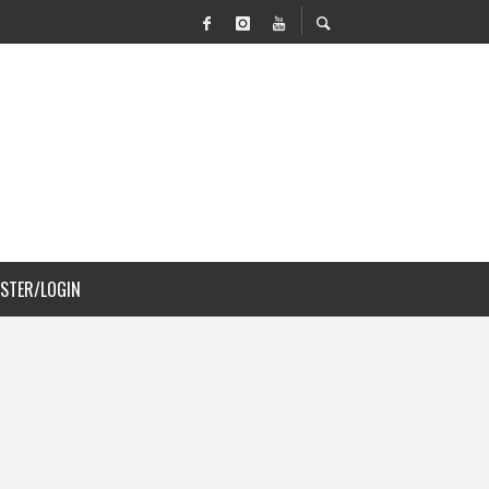
 MOVILIDAD Y PAISAJISMO
JS A COSTA RICA
ISTER/LOGIN