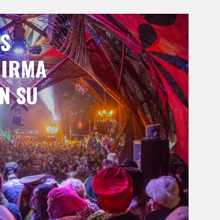
S
FIRMA
N SU