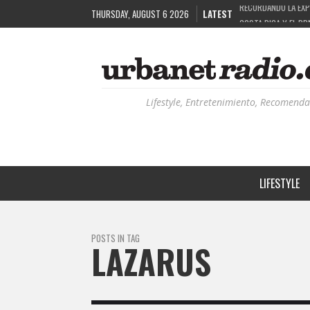
THURSDAY, AUGUST 6 2026
LATEST
COSTA RICA Y EL BP
RUTAS NATURBANAS:
LA HISTORIA DETRÁ
RECORDANDO LA EXPE
Lifestyle, Entretenimiento, Recomenda
LIFESTYLE
POSTS IN TAG
LAZARUS