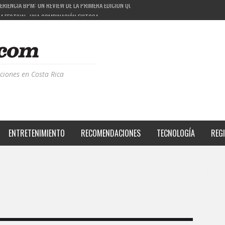
M FESTIVAL: UNA COMBINACIÓN EXITOSA
 EL PROYECTO QUE ESTÁ TRANSFORMANDO LA CALIDAD DE VIDA DEL TRANSEÚNTE TICO CON
S DE LA MÚSICA ELECTRÓNICA: BBC RADIOPHONIC WORKSHOP
RIENCIA BPM: UN REVIEW DE LA PRIMERA EDICIÓN QUE TRAJO EL TALENTO DE MÁS DE 100 D
ciones en Costa Rica
ENTRETENIMIENTO
RECOMENDACIONES
TECNOLOGÍA
REG