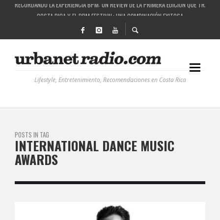
RECORDANDO LA EXPERIENCIA BPM: UN REVIEW DE LA PRIMERA EDICIÓN QUE TRAJO EL
COSTA RICA Y EL BPM FESTIVAL: UNA COMBINACIÓN EXITOSA
RUTAS NATURBANAS: EL PROYECTO QUE ESTÁ TRANSFORMANDO LA CALIDAD DE VIDA 
LA HISTORIA DETRÁS DE LA MÚSICA ELECTRÓNICA: BBC RADIOPHONIC WORKSHOP
Lifestyle, Entretenimiento, Recomendaciones en Costa Rica
POSTS IN TAG
INTERNATIONAL DANCE MUSIC
AWARDS