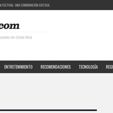
M FESTIVAL: UNA COMBINACIÓN EXITOSA
 EL PROYECTO QUE ESTÁ TRANSFORMANDO LA CALIDAD DE VIDA DEL TRANSEÚNTE TICO CON
S DE LA MÚSICA ELECTRÓNICA: BBC RADIOPHONIC WORKSHOP
RIENCIA BPM: UN REVIEW DE LA PRIMERA EDICIÓN QUE TRAJO EL TALENTO DE MÁS DE 100 D
ciones en Costa Rica
ENTRETENIMIENTO
RECOMENDACIONES
TECNOLOGÍA
REG