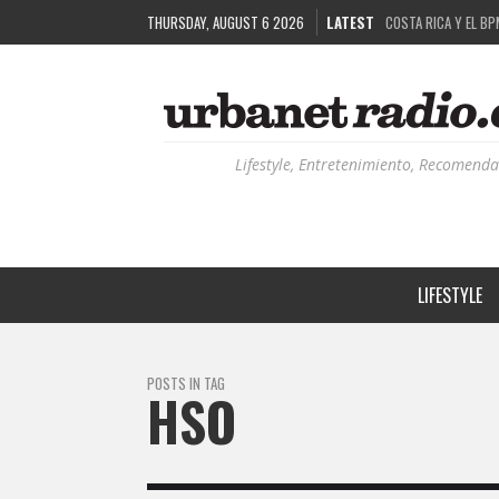
THURSDAY, AUGUST 6 2026
LATEST
COSTA RICA Y EL BP
RUTAS NATURBANAS:
LA HISTORIA DETRÁ
RECORDANDO LA EXPE
Lifestyle, Entretenimiento, Recomenda
LIFESTYLE
POSTS IN TAG
HSO