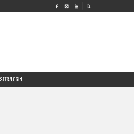
 MOVILIDAD Y PAISAJISMO
JS A COSTA RICA
ISTER/LOGIN