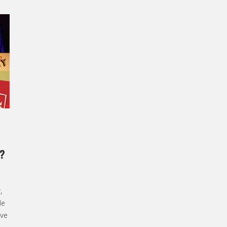
P?
,
de
uve