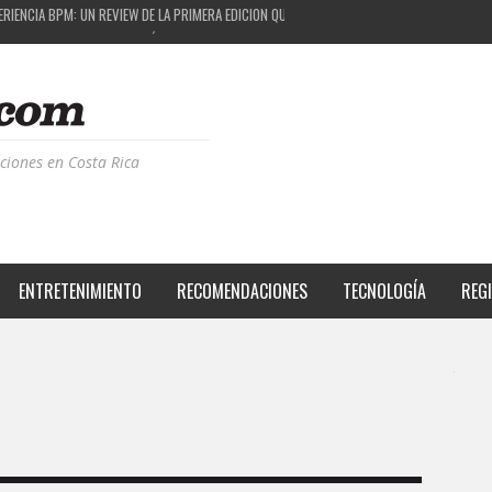
M FESTIVAL: UNA COMBINACIÓN EXITOSA
 EL PROYECTO QUE ESTÁ TRANSFORMANDO LA CALIDAD DE VIDA DEL TRANSEÚNTE TICO CON
S DE LA MÚSICA ELECTRÓNICA: BBC RADIOPHONIC WORKSHOP
ciones en Costa Rica
ENTRETENIMIENTO
RECOMENDACIONES
TECNOLOGÍA
REG