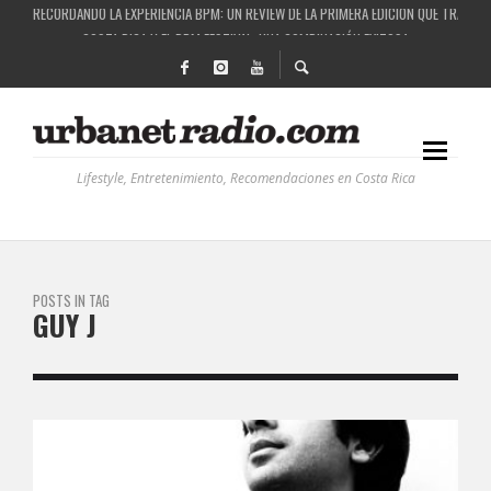
RECORDANDO LA EXPERIENCIA BPM: UN REVIEW DE LA PRIMERA EDICIÓN QUE TRAJO EL
COSTA RICA Y EL BPM FESTIVAL: UNA COMBINACIÓN EXITOSA
RUTAS NATURBANAS: EL PROYECTO QUE ESTÁ TRANSFORMANDO LA CALIDAD DE VIDA 
LA HISTORIA DETRÁS DE LA MÚSICA ELECTRÓNICA: BBC RADIOPHONIC WORKSHOP
Lifestyle, Entretenimiento, Recomendaciones en Costa Rica
POSTS IN TAG
GUY J