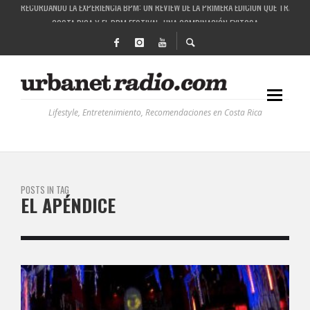
RECORDANDO LA EXPERIENCIA BPM: UN REVIEW DE LA PRIMERA EDICIÓN QUE TRAJO EL
COSTA RICA Y EL BPM FESTIVAL: UNA COMBINACIÓN EXITOSA
RUTAS NATURBANAS: EL PROYECTO QUE ESTÁ TRANSFORMANDO LA CALIDAD DE VIDA 
LA HISTORIA DETRÁS DE LA MÚSICA ELECTRÓNICA: BBC RADIOPHONIC WORKSHOP
Lifestyle, Entretenimiento, Recomendaciones en Costa Rica
POSTS IN TAG
EL APÉNDICE