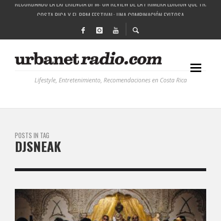
COSTA RICA Y EL BPM FESTIVAL: UNA COMBINACIÓN EXITOSA
RUTAS NATURBANAS: EL PROYECTO QUE ESTÁ TRANSFORMANDO LA CALIDAD DE VIDA 
LA HISTORIA DETRÁS DE LA MÚSICA ELECTRÓNICA: BBC RADIOPHONIC WORKSHOP
Lifestyle, Entretenimiento, Recomendaciones en Costa Rica
POSTS IN TAG
DJSNEAK