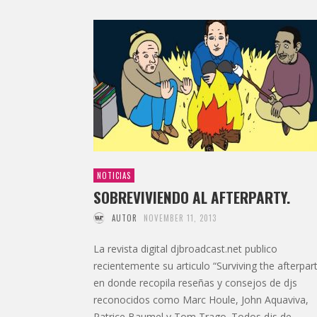
NOTICIAS
SOBREVIVIENDO AL AFTERPARTY.
AUTOR
NOVEMBER 11, 2013
La revista digital djbroadcast.net publico
recientemente su articulo “Surviving the afterpar
en donde recopila reseñas y consejos de djs
reconocidos como Marc Houle, John Aquaviva,
Patrice Baumel y Tom Trago. Todos djs de