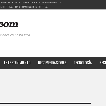
PM FESTIVAL: UNA COMBINACIÓN EXITOSA
: EL PROYECTO QUE ESTÁ TRANSFORMANDO LA CALIDAD DE VIDA DEL TRANSEÚNTE TICO CO
ÁS DE LA MÚSICA ELECTRÓNICA: BBC RADIOPHONIC WORKSHOP
ciones en Costa Rica
ENTRETENIMIENTO
RECOMENDACIONES
TECNOLOGÍA
REG