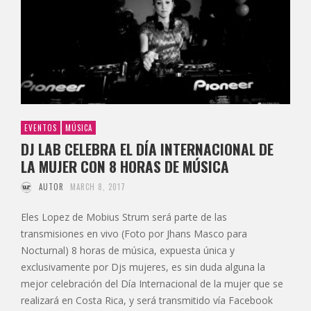
EVENTOS
MÚSICA
DJ LAB CELEBRA EL DÍA INTERNACIONAL DE
LA MUJER CON 8 HORAS DE MÚSICA
AUTOR
MARCH 8, 2017
Eles Lopez de Mobius Strum será parte de las
transmisiones en vivo (Foto por Jhans Masco para
Nocturnal) 8 horas de música, expuesta única y
exclusivamente por Djs mujeres, es sin duda alguna la
mejor celebración del Día Internacional de la mujer que se
realizará en Costa Rica, y será transmitido vía Facebook