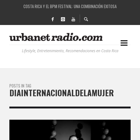
COSTA RICA Y EL BPM FESTIVAL: UNA COMBINACIÓN EXITOSA
RUTAS NATURBANAS: EL PROYECTO QUE ESTÁ TRANSFORMANDO LA CALIDAD DE VIDA 
LA HISTORIA DETRÁS DE LA MÚSICA ELECTRÓNICA: BBC RADIOPHONIC WORKSHOP
RECORDANDO LA EXPERIENCIA BPM: UN REVIEW DE LA PRIMERA EDICIÓN QUE TRAJO EL
Lifestyle, Entretenimiento, Recomendaciones en Costa Rica
POSTS IN TAG
DIAINTERNACIONALDELAMUJER