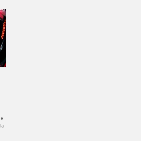
de
la