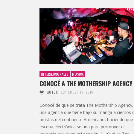
INTERNACIONALES
MÚSICA
CONOCÉ A THE MOTHERSHIP AGENCY
AUTOR
SEPTEMBER 16, 2016
Conocé de qué se trata The Mothership Agency,
una agencia que tiene bajo su manga a cientos 
artistas del continente Americano, haciendo que 
escena electrónica se una para promover el
potencia que tiene esta región. 1. ¿Qué es The