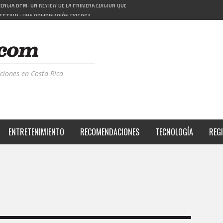
FESTIVAL: UNA COMBINACIÓN EXITOSA
 PROYECTO QUE ESTÁ TRANSFORMANDO LA CALIDAD DE VIDA DEL TRANSEÚNTE TICO CON M
DE LA MÚSICA ELECTRÓNICA: BBC RADIOPHONIC WORKSHOP
ciones en Costa Rica
ENTRETENIMIENTO
RECOMENDACIONES
TECNOLOGÍA
REG