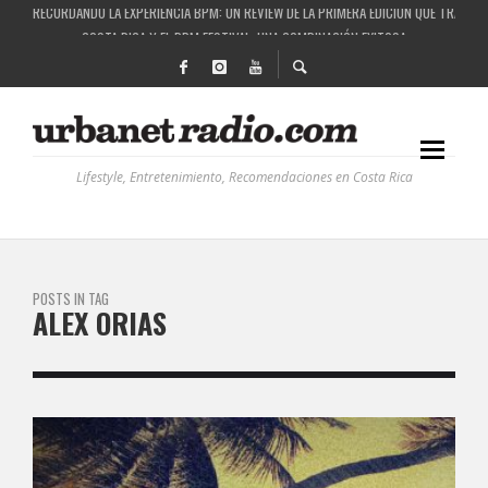
RECORDANDO LA EXPERIENCIA BPM: UN REVIEW DE LA PRIMERA EDICIÓN QUE TRAJO EL
COSTA RICA Y EL BPM FESTIVAL: UNA COMBINACIÓN EXITOSA
RUTAS NATURBANAS: EL PROYECTO QUE ESTÁ TRANSFORMANDO LA CALIDAD DE VIDA 
LA HISTORIA DETRÁS DE LA MÚSICA ELECTRÓNICA: BBC RADIOPHONIC WORKSHOP
Lifestyle, Entretenimiento, Recomendaciones en Costa Rica
POSTS IN TAG
ALEX ORIAS